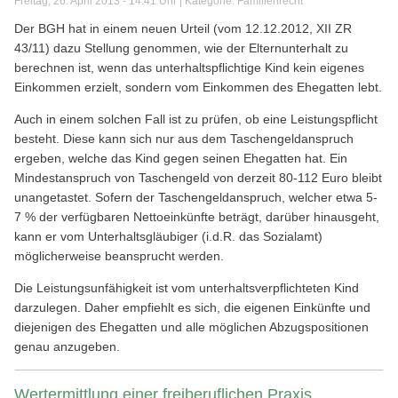
Freitag, 26. April 2013 - 14:41 Uhr | Kategorie:
Familienrecht
Der BGH hat in einem neuen Urteil (vom 12.12.2012, XII ZR
43/11) dazu Stellung genommen, wie der Elternunterhalt zu
berechnen ist, wenn das unterhaltspflichtige Kind kein eigenes
Einkommen erzielt, sondern vom Einkommen des Ehegatten lebt.
Auch in einem solchen Fall ist zu prüfen, ob eine Leistungspflicht
besteht. Diese kann sich nur aus dem Taschengeldanspruch
ergeben, welche das Kind gegen seinen Ehegatten hat. Ein
Mindestanspruch von Taschengeld von derzeit 80-112 Euro bleibt
unangetastet. Sofern der Taschengeldanspruch, welcher etwa 5-
7 % der verfügbaren Nettoeinkünfte beträgt, darüber hinausgeht,
kann er vom Unterhaltsgläubiger (i.d.R. das Sozialamt)
möglicherweise beansprucht werden.
Die Leistungsunfähigkeit ist vom unterhaltsverpflichteten Kind
darzulegen. Daher empfiehlt es sich, die eigenen Einkünfte und
diejenigen des Ehegatten und alle möglichen Abzugspositionen
genau anzugeben.
Wertermittlung einer freiberuflichen Praxis