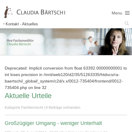
Menu
Kontakt - Aktuelles
Rechtsanwältin Claudia Bärtschi
Über mich
Fachgebiete
Kontakt
Familienrecht
Downloads
Betreuungsrecht
Wie bin ich erreichbar?
Ehevertrag
Impressum
Sozialrecht
Beratung per Telefon, E-Mail oder Brief
Nichteheliche Lebensgemeinschaft
Deprecated: Implicit conversion from float 63392.00000000001 to
Recht rund ums Tier
Trennung
Grundsicherung für Arbeitssuchende
int loses precision in /mnt/web120/d2/35/51263335/htdocs/ra-
Kosten
Scheidung
Temporäre Bedarfsgemeinschaft
Aktuelle Urteile
baertschi/_global/_system/c2d/x.x/0012-735404/frontend/0012-
Unterhalt
Grundsicherung Erwerbsminderung/Alter
735404.php on line 32
Aktuelle Urteile
Wechselmodell
Ansprüche gegen die Krankenkasse
Schenkungsrückforderung durch das Sozialamt
Versorgungsausgleich
Ansprüche gegen die Pflegeversicherung
Kategorie Familienrecht | 8 Beiträge vorhanden
Aktuelle Urteile
Grad der Behinderung
Elternunterhalt
Rente
Großzügiger Umgang - weniger Unterhalt
Aktuelle Urteile
Kinder- und Jugendhilfe